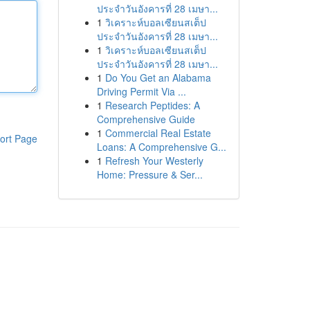
ประจำวันอังคารที่ 28 เมษา...
1
วิเคราะห์บอลเซียนสเต็ป
ประจำวันอังคารที่ 28 เมษา...
1
วิเคราะห์บอลเซียนสเต็ป
ประจำวันอังคารที่ 28 เมษา...
1
Do You Get an Alabama
Driving Permit Via ...
1
Research Peptides: A
Comprehensive Guide
1
Commercial Real Estate
ort Page
Loans: A Comprehensive G...
1
Refresh Your Westerly
Home: Pressure & Ser...