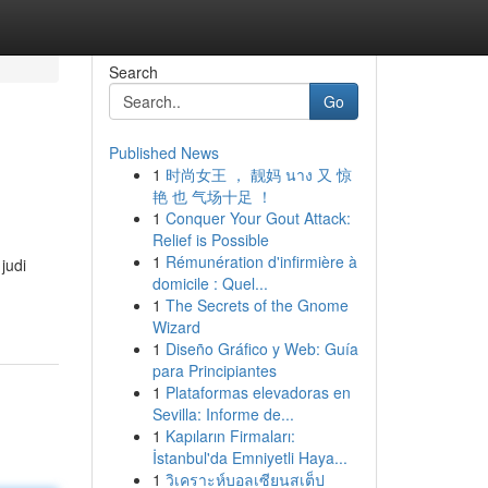
Search
Go
Published News
1
时尚女王 ， 靓妈 นาง 又 惊
艳 也 气场十足 ！
1
Conquer Your Gout Attack:
Relief is Possible
1
Rémunération d'infirmière à
judi
domicile : Quel...
1
The Secrets of the Gnome
Wizard
1
Diseño Gráfico y Web: Guía
para Principiantes
1
Plataformas elevadoras en
Sevilla: Informe de...
1
Kapıların Firmaları:
İstanbul'da Emniyetli Haya...
1
วิเคราะห์บอลเซียนสเต็ป