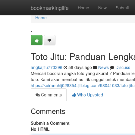
Home
bookmarkinglife
Home
New
Submit
Home
1
Toto Jitu: Panduan Leng
angkajitu773296
56 days ago
News
Discuss
Mencari bocoran angka toto yang akurat ? Panduan l
toto. Kami akan membahas trik unggul untuk memban
https://keiranuhlj028354.jiliblog.com/98041033/toto-
Comments
Who Upvoted
Comments
Submit a Comment
No HTML