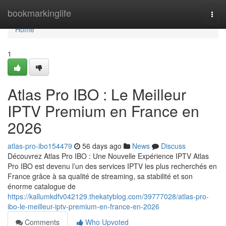
Home
bookmarkinglife
Togg
navi
Home
1
Atlas Pro IBO : Le Meilleur
IPTV Premium en France en
2026
atlas-pro-ibo154479
56 days ago
News
Discuss
Découvrez Atlas Pro IBO : Une Nouvelle Expérience IPTV Atlas
Pro IBO est devenu l’un des services IPTV les plus recherchés en
France grâce à sa qualité de streaming, sa stabilité et son
énorme catalogue de
https://kallumkdfv042129.thekatyblog.com/39777028/atlas-pro-
ibo-le-meilleur-iptv-premium-en-france-en-2026
Comments
Who Upvoted