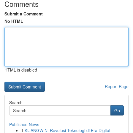
Comments
Submit a Comment
No HTML
HTML is disabled
Report Page
Search
Go
Published News
1
KIJANGWIN: Revolusi Teknologi di Era Digital