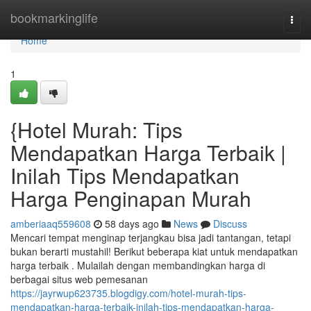
Home
bookmarkinglife
Togg
navi
Home
1
{Hotel Murah: Tips
Mendapatkan Harga Terbaik |
Inilah Tips Mendapatkan
Harga Penginapan Murah
amberiaaq559608
58 days ago
News
Discuss
Mencari tempat menginap terjangkau bisa jadi tantangan, tetapi
bukan berarti mustahil! Berikut beberapa kiat untuk mendapatkan
harga terbaik . Mulailah dengan membandingkan harga di
berbagai situs web pemesanan
https://jayrwup623735.blogdigy.com/hotel-murah-tips-
mendapatkan-harga-terbaik-inilah-tips-mendapatkan-harga-