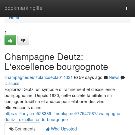
Home
bookmarkinglife
Togg
navi
Home
1
Champagne Deutz:
L'excellence bourgognote
champagnedeutzblancdebla014321
59 days ago
News
Discuss
Explorez Deutz, un symbole d’ raffinement et d’excellence
bourgognonne. Depuis 1830, cette société familiale a su
conjuguer tradition et audace pour élaborer des vins
effervescents d’une
https://tiffanyjcrm528389.timeblog.net/77547587/champagne-
deutz-l-excellence-de-bourgogne
Comments
Who Upvoted