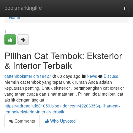
Home
bookmarkinglife
Togg
navi
Home
1
Pilihan Cat Tembok: Eksterior
& Interior Terbaik
cattembokinterior916427
60 days ago
News
Discuss
Memilih cat tembok yang tepat untuk rumah Anda adalah
keputusan penting. Untuk eksterior , pertimbangkan cat exterior
yang tahan cuaca dan sinar matahari . Pilihan ideal meliputi cat
akrilik dengan tingkat
https://adreagikd881650.bloginder.com/42206356/pilihan-cat-
tembok-eksterior-interior-terbaik
Comments
Who Upvoted