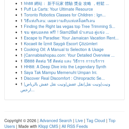
1
hh88 網站： 新手玩家 體驗 獎金 攻略 ，輕鬆 ...
1
Puff La Carts: Your Ultimate Resource
1
Toronto Robotics Classes for Children : Ign...
1
วิธีแห่งกิเลน: เผยความลับแห่งสล็อตกิเลน
1
Finding the Right las vegas top Tree Trimming S...
1
ชม ฟุตบอลสด ฟรี! ! Siam2Ball นำเสนอ คู่แข่ง ...
1
Escape to Paradise: Your Jamaican Vacation Rent...
1
Kocaeli ile İzmit Saygılı Escort Çözümleri
1
Cooking Oil: A Manual to Selection & Usage
1
{Cannabisshopau.com: Your Detailed Overview ...
1
IB888 ติดต่อ วิธี ติดต่อ และ วิธีการ การบริการ
1
HH88: A Deep Dive into the Legendary Synth
1
Saya Tak Mampu Memenuhi Umpan Ini.
1
Discover Real Discomfort : Chiropractic Se...
1
ونيت|ونيت نقل|نقل عفش|ونيت نقل عفش بالرياض|
ارخص...
Copyright © 2026 |
Advanced Search
|
Live
|
Tag Cloud
|
Top
Users
| Made with
Kliqqi CMS
|
All RSS Feeds