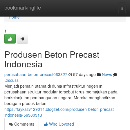
Home
bookmarkinglife
Togg
navi
Home
1
Produsen Beton Precast
Indonesia
perusahaan-beton-precast063327
57 days ago
News
Discuss
Menjadi pemain utama di dunia infrastruktur negeri ini ,
perusahaan struktur modular tersebut terus memajukan pada
berkelanjutan pembangunan negara. Mereka menghadirkan
beragam produk beton
https://faykazv129014.blogzet.com/produsen-beton-precast-
indonesia-56360313
Comments
Who Upvoted