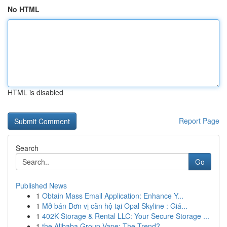
No HTML
HTML is disabled
Report Page
Search
Go
Published News
1
Obtain Mass Email Application: Enhance Y...
1
Mở bán Đơn vị căn hộ tại Opal Skyline : Giá...
1
402K Storage & Rental LLC: Your Secure Storage ...
1
the Alibaba Group Vape: The Trend?