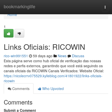
Home
bookmarkinglife
Togg
navi
Home
1
Links Oficiais: RICOWIN
rico-win991551
59 days ago
News
Discuss
Esta página serve como hub oficial de verificação das nossas
redes e perfis externos, garantindo que você está seguindo os
canais oficiais da RICOWIN Canais Verificados: Website Oficial:
https://nicolecrrv075529.kylieblog.com/41801922/links-oficiais-
ricowin
Comments
Who Upvoted
Comments
Submit a Comment