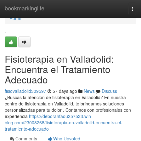
Home
bookmarkinglife
Togg
navi
Home
1
Fisioterapia en Valladolid:
Encuentra el Tratamiento
Adecuado
fisiovalladolid309597
57 days ago
News
Discuss
¿Buscas la atención de fisioterapia en Valladolid? En nuestra
centro de fisioterapia en Valladolid, te brindamos soluciones
personalizadas para tu dolor . Contamos con profesionales con
experiencia
https://deborahfaou257533.win-
blog.com/23008268/fisioterapia-en-valladolid-encuentra-el-
tratamiento-adecuado
Comments
Who Upvoted