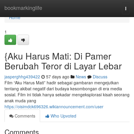
Home
bookmarkinglife
Togg
navi
Home
1
{Aku Harus Mati: Di Pamer
Berubah Teror di Layar Lebar
jasperghhg439422
57 days ago
News
Discuss
Film “Aku Harus Mati” hadir sebagai gambaran mengejutkan
tentang akibat negatif dari budaya kesombongan di era media
sosial. Film ini tidak hanya sekadar mengeksplorasi kisah seorang
anak muda yang
https://oisimdck696326.wikiannouncement.com/user
Comments
Who Upvoted
Comments