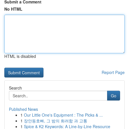
Submit a Comment
No HTML
HTML is disabled
Report Page
Search
Go
Published News
1
Our Little One's Equipment : The Picks & ...
1
장안동호빠, 그 밤의 화려함 과 고통
1
Spice & K2 Keywords: A Line-by-Line Resource