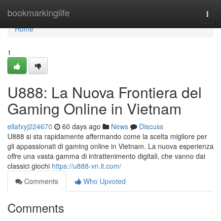
Home
bookmarkinglife
Togg
navi
Home
1
U888: La Nuova Frontiera del
Gaming Online in Vietnam
ellafxyj224670
60 days ago
News
Discuss
U888 si sta rapidamente affermando come la scelta migliore per
gli appassionati di gaming online in Vietnam. La nuova esperienza
offre una vasta gamma di intrattenimento digitali, che vanno dai
classici giochi
https://u888-vn.it.com/
Comments
Who Upvoted
Comments