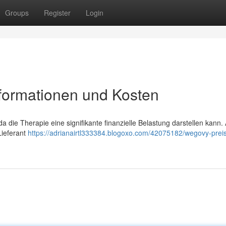
Groups
Register
Login
nformationen und Kosten
a die Therapie eine signifikante finanzielle Belastung darstellen kann. 
Lieferant
https://adrianairtl333384.blogoxo.com/42075182/wegovy-prei