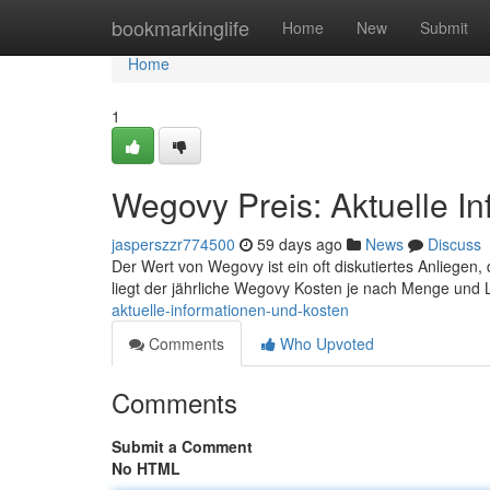
Home
bookmarkinglife
Home
New
Submit
Home
1
Wegovy Preis: Aktuelle I
jasperszzr774500
59 days ago
News
Discuss
Der Wert von Wegovy ist ein oft diskutiertes Anliegen, d
liegt der jährliche Wegovy Kosten je nach Menge und 
aktuelle-informationen-und-kosten
Comments
Who Upvoted
Comments
Submit a Comment
No HTML