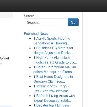
Search
Go
Published News
1
Acrylic Sports Flooring
Bangalore: A Thoroug...
1
Brushless DC Motors for
Height-Adjustable Desks...
1
High-Purity Aluminium
Aktuell
Ingots: 99.9% Grade Expla...
s-
1
Peran Perempuan Maluku
dalam Memajukan Ekono...
1
Best Home Designers in
Gurgaon City : You...
1
עורך דין אברהם הופרט:
המומחה שלך בדיני נזיקין
1
Refresh Living Areas with
Expert Deceased Estat...
1
Decatur top Plumbing