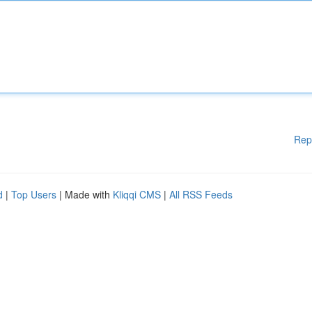
Rep
d
|
Top Users
| Made with
Kliqqi CMS
|
All RSS Feeds