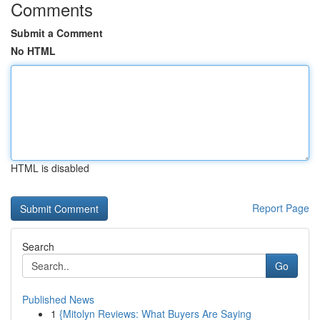
Comments
Submit a Comment
No HTML
HTML is disabled
Report Page
Search
Go
Published News
1
{Mitolyn Reviews: What Buyers Are Saying