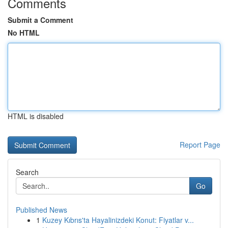
Comments
Submit a Comment
No HTML
HTML is disabled
Report Page
Search
Go
Published News
1
Kuzey Kıbrıs'ta Hayalinizdeki Konut: Fiyatlar v...