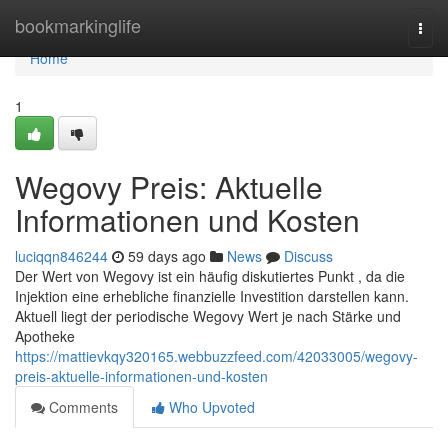
Home
bookmarkinglife
Togg
navi
Home
1
Wegovy Preis: Aktuelle
Informationen und Kosten
luciqqn846244
59 days ago
News
Discuss
Der Wert von Wegovy ist ein häufig diskutiertes Punkt , da die
Injektion eine erhebliche finanzielle Investition darstellen kann.
Aktuell liegt der periodische Wegovy Wert je nach Stärke und
Apotheke
https://mattievkqy320165.webbuzzfeed.com/42033005/wegovy-
preis-aktuelle-informationen-und-kosten
Comments
Who Upvoted