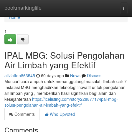
Home
bookmarkinglife
Togg
navi
Home
1
IPAL MBG: Solusi Pengolahan
Air Limbah yang Efektif
aliviattqn863545
60 days ago
News
Discuss
Mencari cara ampuh untuk menanggulangi masalah limbah cair ?
Instalasi MBG menghadirkan teknologi inovatif untuk pengolahan
air limbah yang , memberikan hasil signifikan bagi alam dan
kesejahteraan
https://icelisting.com/story22887717/ipal-mbg-
solusi-pengolahan-air-limbah-yang-efektif
Comments
Who Upvoted
Comments