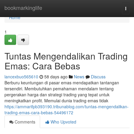
Home
bookmarkinglife
Togg
navi
Home
1
Tuntas Mengendalikan Trading
Emas: Cara Bebas
lancexbuo565610
58 days ago
News
Discuss
Berburu keuntungan di pasar emas mendapatkan tantangan
tersendiri. Membutuhkan pemahaman mendalam tentang
pergerakan harga dan strategi trading yang tepat untuk
meningkatkan profit. Memulai dunia trading emas tidak
https://ammarifpb393190.tribunablog.com/tuntas-mengendalikan-
trading-emas-cara-bebas-54496172
Comments
Who Upvoted