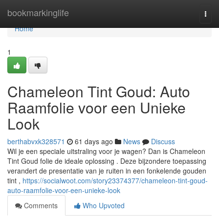
Home
bookmarkinglife
Togg
navi
Home
1
Chameleon Tint Goud: Auto
Raamfolie voor een Unieke
Look
berthabvxk328571
61 days ago
News
Discuss
Wil je een speciale uitstraling voor je wagen? Dan is Chameleon
Tint Goud folie de ideale oplossing . Deze bijzondere toepassing
verandert de presentatie van je ruiten in een fonkelende gouden
tint ,
https://socialwoot.com/story23374377/chameleon-tint-goud-
auto-raamfolie-voor-een-unieke-look
Comments
Who Upvoted