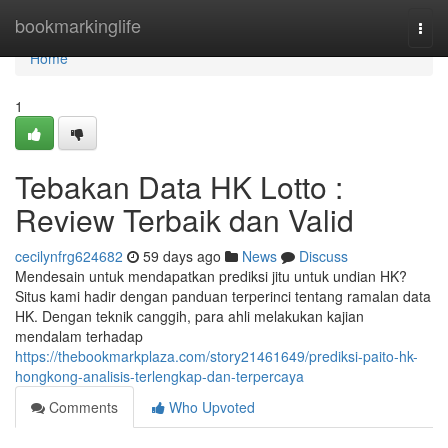
Home
bookmarkinglife
Togg
navi
Home
1
Tebakan Data HK Lotto :
Review Terbaik dan Valid
cecilynfrg624682
59 days ago
News
Discuss
Mendesain untuk mendapatkan prediksi jitu untuk undian HK?
Situs kami hadir dengan panduan terperinci tentang ramalan data
HK. Dengan teknik canggih, para ahli melakukan kajian
mendalam terhadap
https://thebookmarkplaza.com/story21461649/prediksi-paito-hk-
hongkong-analisis-terlengkap-dan-terpercaya
Comments
Who Upvoted