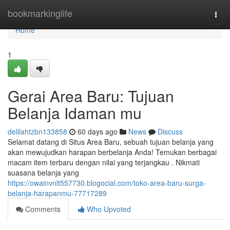
Home
bookmarkinglife
Togg
navi
Home
1
Gerai Area Baru: Tujuan
Belanja Idaman mu
delilahtzbn133858
60 days ago
News
Discuss
Selamat datang di Situs Area Baru, sebuah tujuan belanja yang
akan mewujudkan harapan berbelanja Anda! Temukan berbagai
macam item terbaru dengan nilai yang terjangkau . Nikmati
suasana belanja yang
https://owainvnlt557730.blogocial.com/toko-area-baru-surga-
belanja-harapanmu-77717289
Comments
Who Upvoted