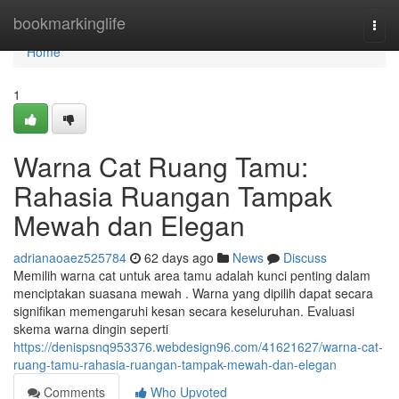
Home
bookmarkinglife
Togg
navi
Home
1
Warna Cat Ruang Tamu:
Rahasia Ruangan Tampak
Mewah dan Elegan
adrianaoaez525784
62 days ago
News
Discuss
Memilih warna cat untuk area tamu adalah kunci penting dalam
menciptakan suasana mewah . Warna yang dipilih dapat secara
signifikan memengaruhi kesan secara keseluruhan. Evaluasi
skema warna dingin seperti
https://denispsnq953376.webdesign96.com/41621627/warna-cat-
ruang-tamu-rahasia-ruangan-tampak-mewah-dan-elegan
Comments
Who Upvoted