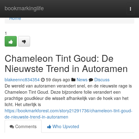
Home
bookmarkinglife
Togg
navi
Home
1
Chameleon Tint Goud: De
Nieuwste Trend in Autoramen
blakeennc834354
59 days ago
News
Discuss
De wereld van autoramen verandert snel, en de nieuwste rage is
Chameleon Tint Goud. Deze bijzondere folie verandert een
prachtige goudkleur die wisselt afhankelijk van de hoek van het
licht. Het uiterlijk is
https://bookmarkforest.com/story21291736/chameleon-tint-goud-
de-nieuwste-trend-in-autoramen
Comments
Who Upvoted