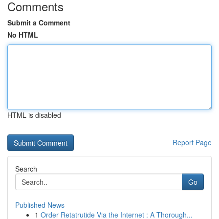
Comments
Submit a Comment
No HTML
HTML is disabled
Report Page
Search
Go
Published News
1
Order Retatrutide Via the Internet : A Thorough...