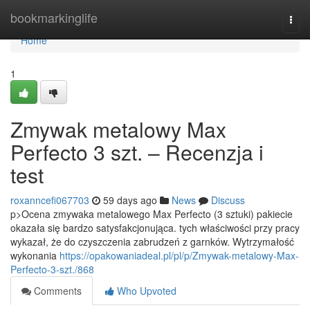
Home
bookmarkinglife
Togg
navi
Home
1
Zmywak metalowy Max
Perfecto 3 szt. – Recenzja i
test
roxanncefi067703
59 days ago
News
Discuss
p>Ocena zmywaka metalowego Max Perfecto (3 sztuki) pakiecie
okazała się bardzo satysfakcjonująca. tych właściwości przy pracy
wykazał, że do czyszczenia zabrudzeń z garnków. Wytrzymałość
wykonania
https://opakowaniadeal.pl/pl/p/Zmywak-metalowy-Max-
Perfecto-3-szt./868
Comments
Who Upvoted