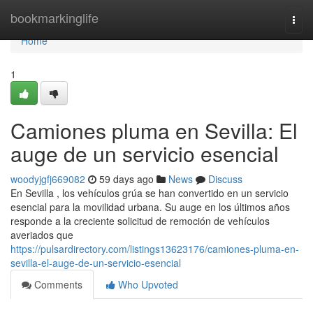
Home
bookmarkinglife
Togg
navi
Home
1
Camiones pluma en Sevilla: El
auge de un servicio esencial
woodyjgfj669082
59 days ago
News
Discuss
En Sevilla , los vehículos grúa se han convertido en un servicio
esencial para la movilidad urbana. Su auge en los últimos años
responde a la creciente solicitud de remoción de vehículos
averiados que
https://pulsardirectory.com/listings13623176/camiones-pluma-en-
sevilla-el-auge-de-un-servicio-esencial
Comments
Who Upvoted