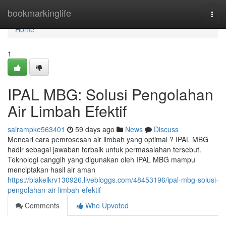
Home
bookmarkinglife
Togg
navi
Home
1
IPAL MBG: Solusi Pengolahan
Air Limbah Efektif
sairampke563401
59 days ago
News
Discuss
Mencari cara pemrosesan air limbah yang optimal ? IPAL MBG
hadir sebagai jawaban terbaik untuk permasalahan tersebut.
Teknologi canggih yang digunakan oleh IPAL MBG mampu
menciptakan hasil air aman
https://blakelkrv130926.livebloggs.com/48453196/ipal-mbg-solusi-
pengolahan-air-limbah-efektif
Comments
Who Upvoted