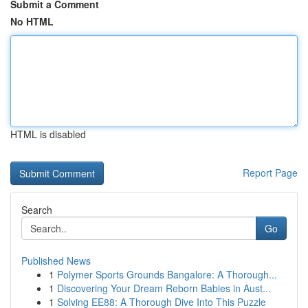
Submit a Comment
No HTML
HTML is disabled
Report Page
Search
Go
Published News
1
Polymer Sports Grounds Bangalore: A Thorough...
1
Discovering Your Dream Reborn Babies in Aust...
1
Solving EE88: A Thorough Dive Into This Puzzle