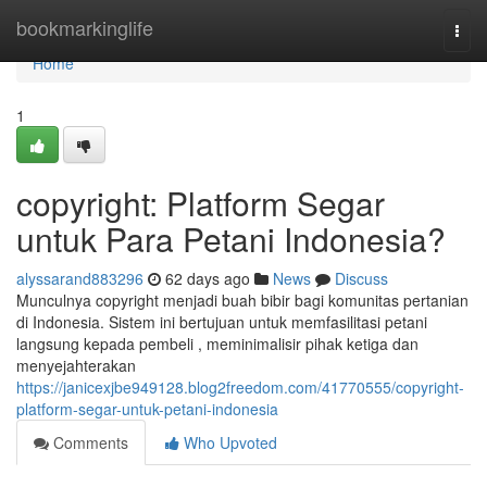
Home
bookmarkinglife
Togg
navi
Home
1
copyright: Platform Segar
untuk Para Petani Indonesia?
alyssarand883296
62 days ago
News
Discuss
Munculnya copyright menjadi buah bibir bagi komunitas pertanian
di Indonesia. Sistem ini bertujuan untuk memfasilitasi petani
langsung kepada pembeli , meminimalisir pihak ketiga dan
menyejahterakan
https://janicexjbe949128.blog2freedom.com/41770555/copyright-
platform-segar-untuk-petani-indonesia
Comments
Who Upvoted