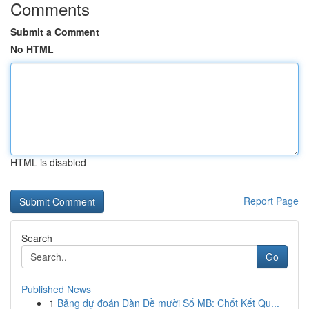
Comments
Submit a Comment
No HTML
HTML is disabled
Report Page
Search
Go
Published News
1
Bảng dự đoán Dàn Đề mười Số MB: Chốt Kết Qu...