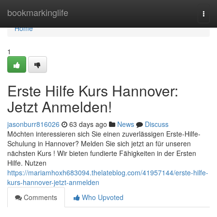
Home
bookmarkinglife
Togg
navi
Home
1
Erste Hilfe Kurs Hannover:
Jetzt Anmelden!
jasonburr816026
63 days ago
News
Discuss
Möchten interessieren sich Sie einen zuverlässigen Erste-Hilfe-
Schulung in Hannover? Melden Sie sich jetzt an für unseren
nächsten Kurs ! Wir bieten fundierte Fähigkeiten in der Ersten
Hilfe. Nutzen
https://mariamhoxh683094.thelateblog.com/41957144/erste-hilfe-
kurs-hannover-jetzt-anmelden
Comments
Who Upvoted