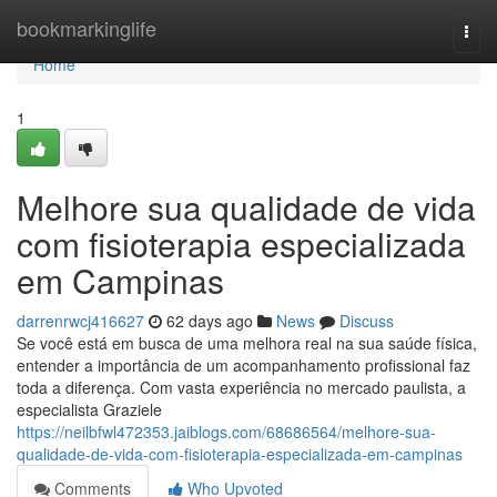
Home
bookmarkinglife
Togg
navi
Home
1
Melhore sua qualidade de vida
com fisioterapia especializada
em Campinas
darrenrwcj416627
62 days ago
News
Discuss
Se você está em busca de uma melhora real na sua saúde física,
entender a importância de um acompanhamento profissional faz
toda a diferença. Com vasta experiência no mercado paulista, a
especialista Graziele
https://neilbfwl472353.jaiblogs.com/68686564/melhore-sua-
qualidade-de-vida-com-fisioterapia-especializada-em-campinas
Comments
Who Upvoted