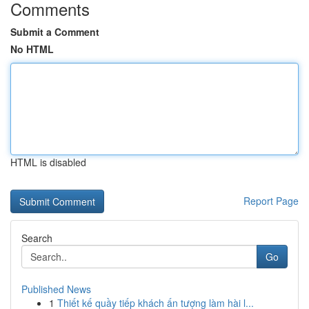
Comments
Submit a Comment
No HTML
HTML is disabled
Report Page
Search
Go
Published News
1
Thiết kế quầy tiếp khách ấn tượng làm hài l...