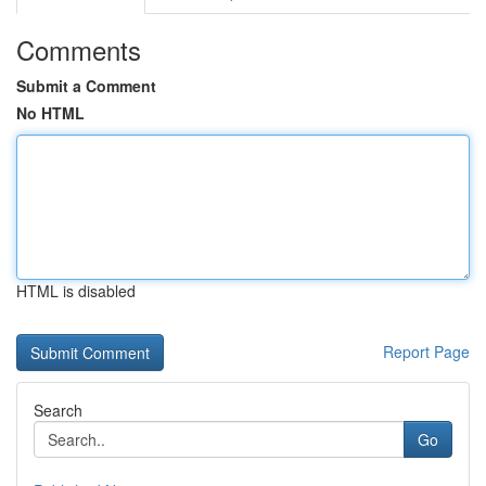
Comments
Submit a Comment
No HTML
HTML is disabled
Report Page
Search
Go