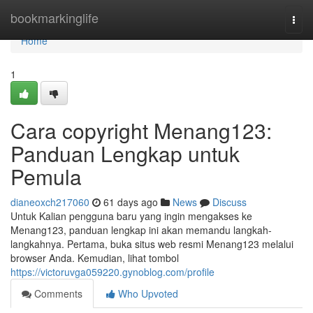
Home
bookmarkinglife
Togg
navi
Home
1
Cara copyright Menang123:
Panduan Lengkap untuk
Pemula
dianeoxch217060
61 days ago
News
Discuss
Untuk Kalian pengguna baru yang ingin mengakses ke
Menang123, panduan lengkap ini akan memandu langkah-
langkahnya. Pertama, buka situs web resmi Menang123 melalui
browser Anda. Kemudian, lihat tombol
https://victoruvga059220.gynoblog.com/profile
Comments
Who Upvoted