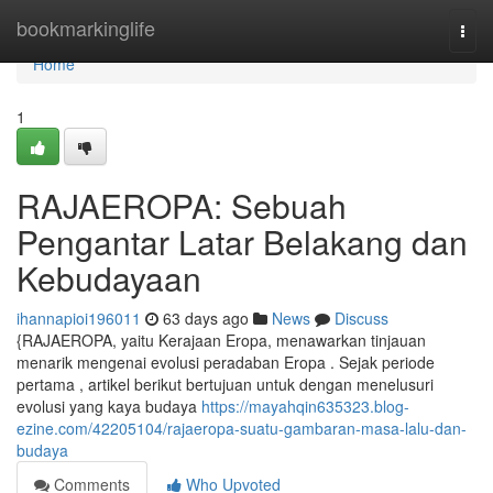
Home
bookmarkinglife
Togg
navi
Home
1
RAJAEROPA: Sebuah
Pengantar Latar Belakang dan
Kebudayaan
ihannapioi196011
63 days ago
News
Discuss
{RAJAEROPA, yaitu Kerajaan Eropa, menawarkan tinjauan
menarik mengenai evolusi peradaban Eropa . Sejak periode
pertama , artikel berikut bertujuan untuk dengan menelusuri
evolusi yang kaya budaya
https://mayahqin635323.blog-
ezine.com/42205104/rajaeropa-suatu-gambaran-masa-lalu-dan-
budaya
Comments
Who Upvoted