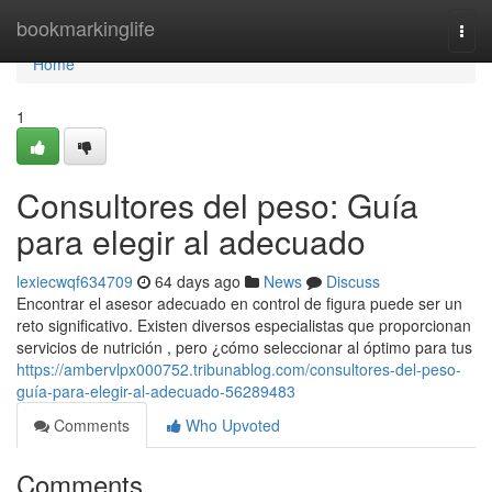
Home
bookmarkinglife
Togg
navi
Home
1
Consultores del peso: Guía
para elegir al adecuado
lexiecwqf634709
64 days ago
News
Discuss
Encontrar el asesor adecuado en control de figura puede ser un
reto significativo. Existen diversos especialistas que proporcionan
servicios de nutrición , pero ¿cómo seleccionar al óptimo para tus
https://ambervlpx000752.tribunablog.com/consultores-del-peso-
guía-para-elegir-al-adecuado-56289483
Comments
Who Upvoted
Comments