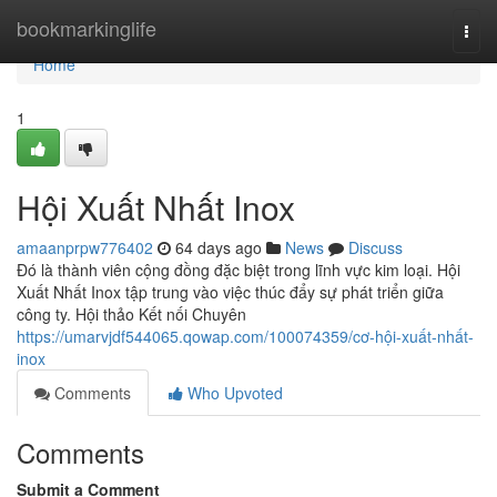
Home
bookmarkinglife
Togg
navi
Home
1
Hội Xuất Nhất Inox
amaanprpw776402
64 days ago
News
Discuss
Đó là thành viên cộng đồng đặc biệt trong lĩnh vực kim loại. Hội
Xuất Nhất Inox tập trung vào việc thúc đẩy sự phát triển giữa
công ty. Hội thảo Kết nối Chuyên
https://umarvjdf544065.qowap.com/100074359/cơ-hội-xuất-nhất-
inox
Comments
Who Upvoted
Comments
Submit a Comment