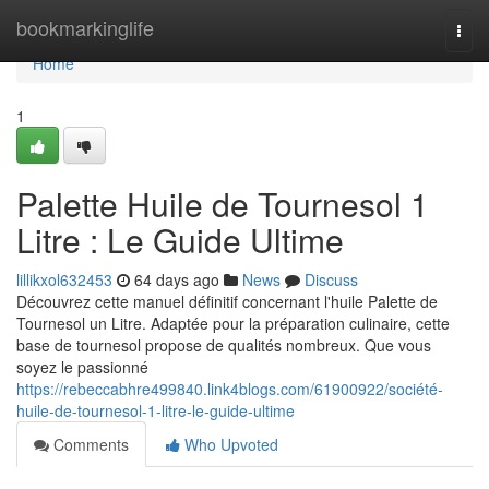
Home
bookmarkinglife
Togg
navi
Home
1
Palette Huile de Tournesol 1
Litre : Le Guide Ultime
lillikxol632453
64 days ago
News
Discuss
Découvrez cette manuel définitif concernant l'huile Palette de
Tournesol un Litre. Adaptée pour la préparation culinaire, cette
base de tournesol propose de qualités nombreux. Que vous
soyez le passionné
https://rebeccabhre499840.link4blogs.com/61900922/société-
huile-de-tournesol-1-litre-le-guide-ultime
Comments
Who Upvoted