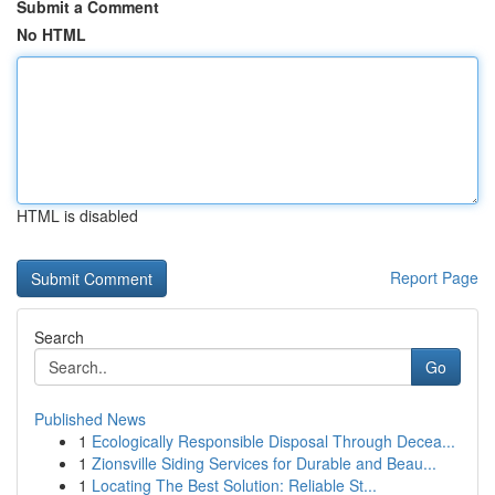
Submit a Comment
No HTML
HTML is disabled
Report Page
Search
Go
Published News
1
Ecologically Responsible Disposal Through Decea...
1
Zionsville Siding Services for Durable and Beau...
1
Locating The Best Solution: Reliable St...