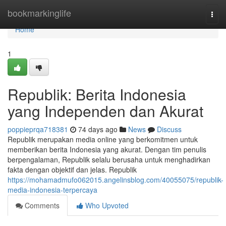
Home
bookmarkinglife
Togg
navi
Home
1
Republik: Berita Indonesia
yang Independen dan Akurat
poppieprqa718381
74 days ago
News
Discuss
Republik merupakan media online yang berkomitmen untuk
memberikan berita Indonesia yang akurat. Dengan tim penulis
berpengalaman, Republik selalu berusaha untuk menghadirkan
fakta dengan objektif dan jelas. Republik
https://mohamadmufo062015.angelinsblog.com/40055075/republik-
media-indonesia-terpercaya
Comments
Who Upvoted