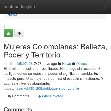
Home
bookmarkinglife
Togg
navi
Home
1
Mujeres Colombianas: Belleza,
Poder y Territorio
martinackfi697106
76 days ago
News
Discuss
El término necesita ser recalibrado. No es ego sin respaldo. En
las ligas donde se mueve el poder, el significado cambia. Es
impacto puro. Una mujer que domina el espacio sin esfuerzo. Y
aquí este nivel es abundante.
https://fraserkohf351208.dgbloggers.com/profile
Comments
Who Upvoted
Comments