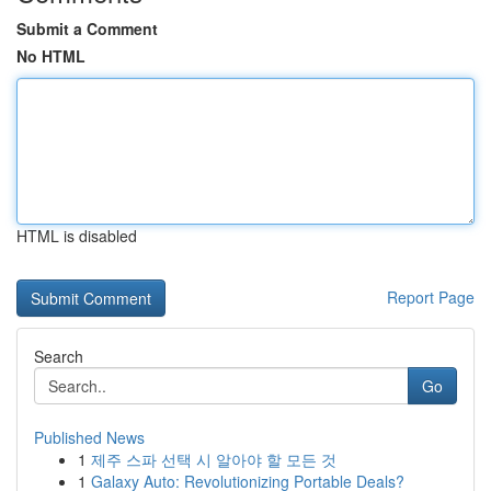
Submit a Comment
No HTML
HTML is disabled
Report Page
Search
Go
Published News
1
제주 스파 선택 시 알아야 할 모든 것
1
Galaxy Auto: Revolutionizing Portable Deals?