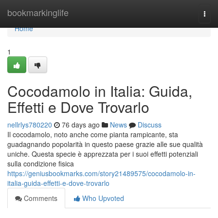
Home
bookmarkinglife
Togg
navi
Home
1
Cocodamolo in Italia: Guida,
Effetti e Dove Trovarlo
nellrlys780220
76 days ago
News
Discuss
Il cocodamolo, noto anche come pianta rampicante, sta
guadagnando popolarità in questo paese grazie alle sue qualità
uniche. Questa specie è apprezzata per i suoi effetti potenziali
sulla condizione fisica
https://geniusbookmarks.com/story21489575/cocodamolo-in-
italia-guida-effetti-e-dove-trovarlo
Comments
Who Upvoted