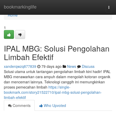
Home
bookmarkinglife
Togg
navi
Home
1
IPAL MBG: Solusi Pengolahan
Limbah Efektif
xanderqwzq877839
79 days ago
News
Discuss
Solusi utama untuk tantangan pengolahan limbah kini hadir! IPAL
MBG menawarkan cara ampuh dalam mengolah kotoran organik
dan mencemari lainnya. Teknologi canggih ini memungkinkan
proses pemecahan limbah
https://single-
bookmark.com/story21522710/ipal-mbg-solusi-pengolahan-
limbah-efektif
Comments
Who Upvoted