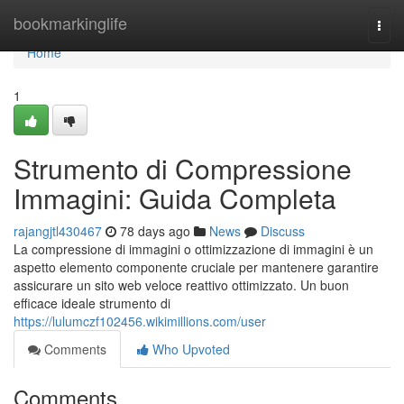
Home
bookmarkinglife
Togg
navi
Home
1
Strumento di Compressione
Immagini: Guida Completa
rajangjtl430467
78 days ago
News
Discuss
La compressione di immagini o ottimizzazione di immagini è un
aspetto elemento componente cruciale per mantenere garantire
assicurare un sito web veloce reattivo ottimizzato. Un buon
efficace ideale strumento di
https://lulumczf102456.wikimillions.com/user
Comments
Who Upvoted
Comments