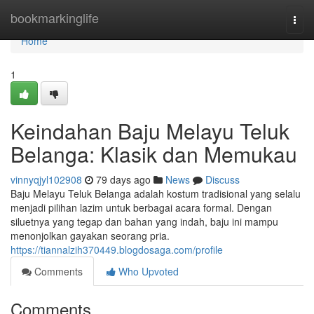
Home
bookmarkinglife
Togg
navi
Home
1
Keindahan Baju Melayu Teluk
Belanga: Klasik dan Memukau
vinnyqjyl102908
79 days ago
News
Discuss
Baju Melayu Teluk Belanga adalah kostum tradisional yang selalu
menjadi pilihan lazim untuk berbagai acara formal. Dengan
siluetnya yang tegap dan bahan yang indah, baju ini mampu
menonjolkan gayakan seorang pria.
https://tiannalzih370449.blogdosaga.com/profile
Comments
Who Upvoted
Comments