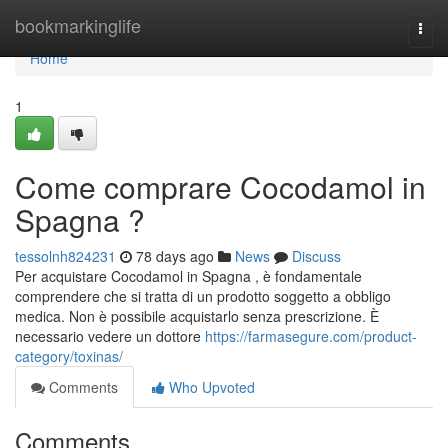
Home
bookmarkinglife
Togg
navi
Home
1
Come comprare Cocodamol in
Spagna ?
tessolnh824231
78 days ago
News
Discuss
Per acquistare Cocodamol in Spagna , è fondamentale
comprendere che si tratta di un prodotto soggetto a obbligo
medica. Non è possibile acquistarlo senza prescrizione. È
necessario vedere un dottore
https://farmasegure.com/product-
category/toxinas/
Comments
Who Upvoted
Comments