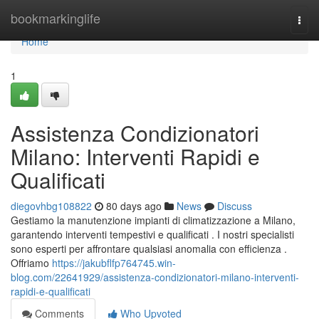
Home
bookmarkinglife
Togg
navi
Home
1
Assistenza Condizionatori
Milano: Interventi Rapidi e
Qualificati
diegovhbg108822
80 days ago
News
Discuss
Gestiamo la manutenzione impianti di climatizzazione a Milano,
garantendo interventi tempestivi e qualificati . I nostri specialisti
sono esperti per affrontare qualsiasi anomalia con efficienza .
Offriamo
https://jakubflfp764745.win-
blog.com/22641929/assistenza-condizionatori-milano-interventi-
rapidi-e-qualificati
Comments
Who Upvoted