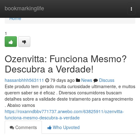
Home
bookmarkinglife
Togg
navi
Home
1
Ozenvitta: Funciona Mesmo?
Descubra a Verdade!
hassanbhhh563111
79 days ago
News
Discuss
Este produto tem gerado muita curiosidade ultimamente, e muitos
querem saber se é eficaz . Diversos consumidores buscam
detalhes sobre a validade deste tratamento para emagrecimento
. Abaixo vamos
https://roxanndbbv771737.arwebo.com/63825911/ozenvitta-
funciona-mesmo-descubra-a-verdade
Comments
Who Upvoted