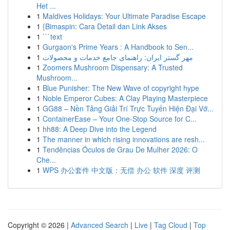
Het ...
1
Maldives Holidays: Your Ultimate Paradise Escape
1
{Bimaspin: Cara Detail dan Link Akses
1
```text
1
Gurgaon's Prime Years : A Handbook to Sen...
1
مهر گستر ایران: راهنمای جامع خدمات و محصولات
1
Zoomers Mushroom Dispensary: A Trusted
Mushroom...
1
Blue Punisher: The New Wave of copyright hype
1
Noble Emperor Cubes: A Clay Playing Masterpiece
1
GG88 – Nền Tảng Giải Trí Trực Tuyến Hiện Đại Vớ...
1
ContainerEase – Your One-Stop Source for C...
1
hh88: A Deep Dive into the Legend
1
The manner in which rising innovations are resh...
1
Tendências Óculos de Grau De Mulher 2026: O
Che...
1
WPS 办公套件 中文版：无偿 办公 软件 深度 评测
Copyright © 2026 |
Advanced Search
|
Live
|
Tag Cloud
|
Top