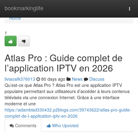
Home
bookmarkinglife
Togg
navi
Home
1
Atlas Pro : Guide complet de
l’application IPTV en 2026
liviaoafk376013
80 days ago
News
Discuss
Qu’est-ce que Atlas Pro ? Atlas Pro est une application IPTV
populaire permettant aux utilisateurs d’accéder à leurs contenus
télévisés via une connexion Internet. Grâce à une interface
moderne et une
https://adambisd330432.p2blogs.com/39743622/atlas-pro-guide-
complet-de-l-application-iptv-en-2026
Comments
Who Upvoted