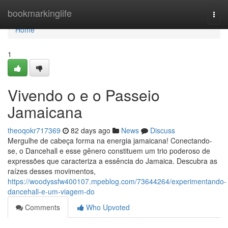
Home
bookmarkinglife
Togg
navi
Home
1
Vivendo o e o Passeio
Jamaicana
theoqokr717369
82 days ago
News
Discuss
Mergulhe de cabeça forma na energia jamaicana! Conectando-
se, o Dancehall e esse gênero constituem um trio poderoso de
expressões que caracteriza a essência do Jamaica. Descubra as
raízes desses movimentos,
https://woodyssfw400107.mpeblog.com/73644264/experimentando-
dancehall-e-um-viagem-do
Comments
Who Upvoted