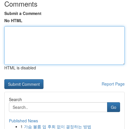
Comments
Submit a Comment
No HTML
HTML is disabled
Report Page
Search
Go
Published News
1
가슴 볼륨 업 후회 없이 결정하는 방법