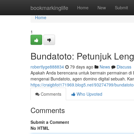
Home
bookmarkinglife
Home
New
Submit
Home
1
Bundatoto: Petunjuk Len
robertlyge888834
79 days ago
News
Discuss
Apakah Anda berencana untuk bermain permainan di Bun
mengenai Bundatoto, agen domino digital sebuah. K
https://craigbfot171969.blog5.net/93274799/bundatot
Comments
Who Upvoted
Comments
Submit a Comment
No HTML