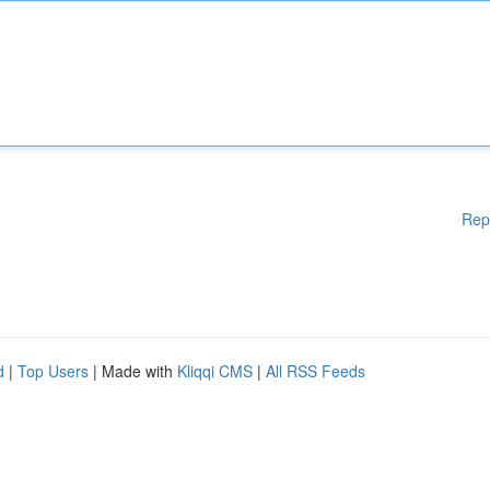
Rep
d
|
Top Users
| Made with
Kliqqi CMS
|
All RSS Feeds