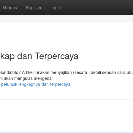
Groups
Register
Login
gkap dan Terpercaya
datoto? Artikel ini akan menyajikan {secara | detail sebuah cara ut
ami akan mengulas mengenai
o-petunjuk-lengkapnya-dan-terpercaya